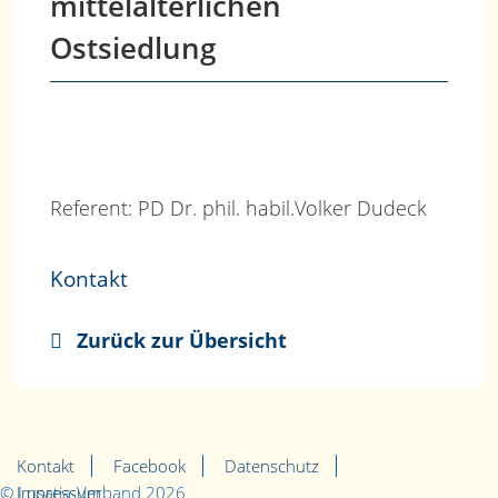
mittelalterlichen
Ostsiedlung
Referent: PD Dr. phil. habil.Volker Dudeck
Kontakt
Zurück zur Übersicht
Navigation
überspringen
Kontakt
Facebook
Datenschutz
© Lusatia-Verband 2026
Impressum